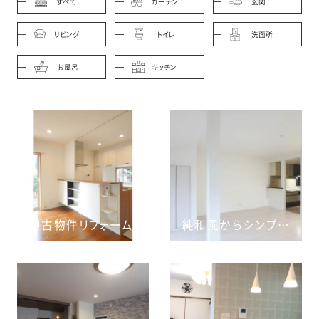
すべて
ガーデン
玄関
リビング
トイレ
洗面所
お風呂
キッチン
中古物件リフォーム
純和風からシンプルモダンなお部屋へ