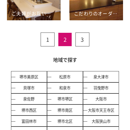
ご夫婦がお互い気配を感じながら生活できる空間へと変身！
こだわりのオーダーキッチンが引き立つナチュラルモダン空間♪
1
2
3
地域で探す
堺市美原区
松原市
泉大津市
貝塚市
和泉市
羽曳野市
泉佐野
堺市堺区
大阪市
堺市西区
堺市南区
大阪市天王寺区
富田林市
堺市北区
大阪狭山市