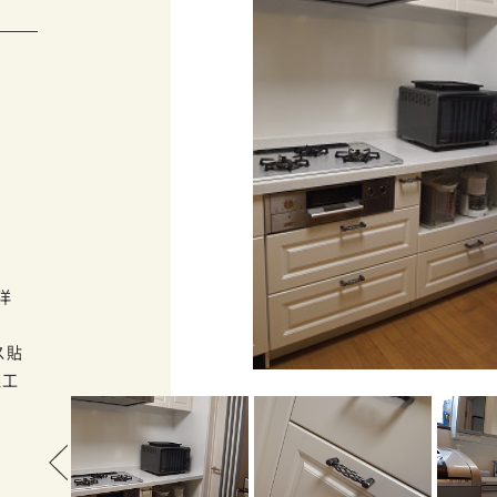
洋
ス貼
線工